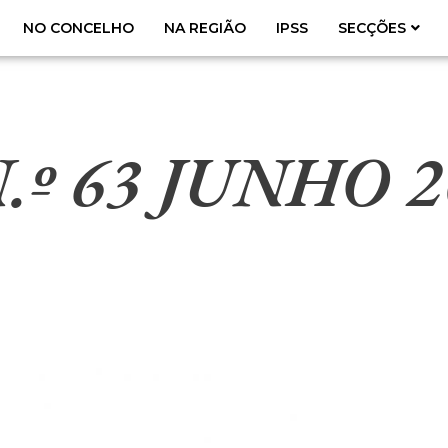
NO CONCELHO
NA REGIÃO
IPSS
SECÇÕES
N.º 63 JUNHO 