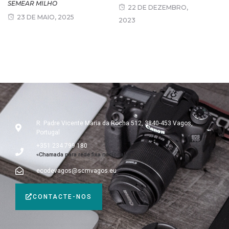
SEMEAR MILHO
22 DE DEZEMBRO,
23 DE MAIO, 2025
2023
R. Padre Vicente Maria da Rocha 512, 3840-453 Vagos,
Portugal
+351 234 799 180
«Chamada para rede fixa nacional»
ecodevagos@scmvagos.eu
CONTACTE-NOS