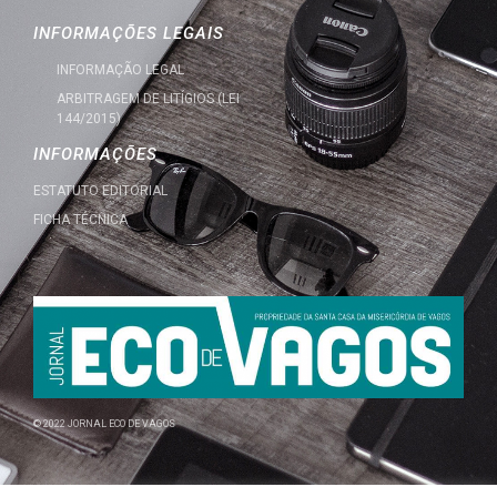
INFORMAÇÕES LEGAIS
INFORMAÇÃO LEGAL
ARBITRAGEM DE LITÍGIOS (LEI
144/2015)
INFORMAÇÕES
ESTATUTO EDITORIAL
FICHA TÉCNICA
© 2022 JORNAL ECO DE VAGOS