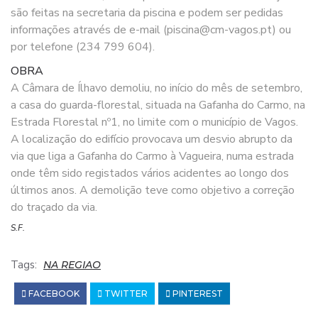
são feitas na secretaria da piscina e podem ser pedidas
informações através de e-mail (piscina@cm-vagos.pt) ou
por telefone (234 799 604).
OBRA
A Câmara de Ílhavo demoliu, no início do mês de setembro,
a casa do guarda-florestal, situada na Gafanha do Carmo, na
Estrada Florestal nº1, no limite com o município de Vagos.
A localização do edifício provocava um desvio abrupto da
via que liga a Gafanha do Carmo à Vagueira, numa estrada
onde têm sido registados vários acidentes ao longo dos
últimos anos. A demolição teve como objetivo a correção
do traçado da via.
S.F.
Tags:
NA REGIAO
FACEBOOK
TWITTER
PINTEREST