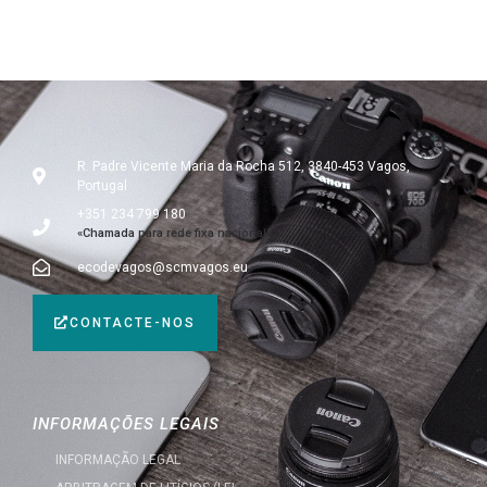
R. Padre Vicente Maria da Rocha 512, 3840-453 Vagos,
Portugal
+351 234 799 180
«Chamada para rede fixa nacional»
ecodevagos@scmvagos.eu
CONTACTE-NOS
INFORMAÇÕES LEGAIS
INFORMAÇÃO LEGAL