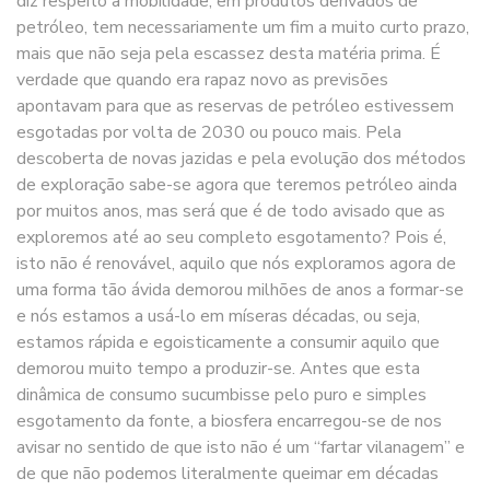
diz respeito à mobilidade, em produtos derivados de
petróleo, tem necessariamente um fim a muito curto prazo,
mais que não seja pela escassez desta matéria prima. É
verdade que quando era rapaz novo as previsões
apontavam para que as reservas de petróleo estivessem
esgotadas por volta de 2030 ou pouco mais. Pela
descoberta de novas jazidas e pela evolução dos métodos
de exploração sabe-se agora que teremos petróleo ainda
por muitos anos, mas será que é de todo avisado que as
exploremos até ao seu completo esgotamento? Pois é,
isto não é renovável, aquilo que nós exploramos agora de
uma forma tão ávida demorou milhões de anos a formar-se
e nós estamos a usá-lo em míseras décadas, ou seja,
estamos rápida e egoisticamente a consumir aquilo que
demorou muito tempo a produzir-se. Antes que esta
dinâmica de consumo sucumbisse pelo puro e simples
esgotamento da fonte, a biosfera encarregou-se de nos
avisar no sentido de que isto não é um “fartar vilanagem” e
de que não podemos literalmente queimar em décadas