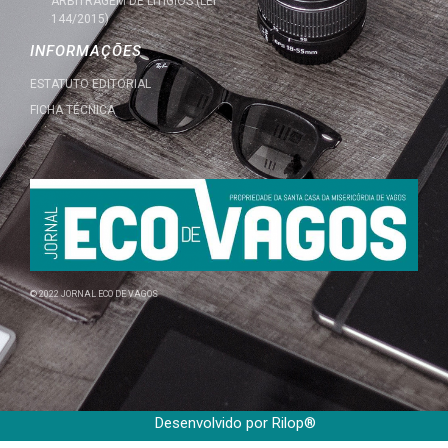
ARBITRAGEM DE LITÍGIOS (LEI
144/2015)
INFORMAÇÕES
ESTATUTO EDITORIAL
FICHA TÉCNICA
© 2022 JORNAL ECO DE VAGOS
Desenvolvido por Rilop®