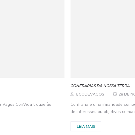
CONFRARIAS DA NOSSA TERRA
ECODEVAGOS
28 DE N
 4G Vagos ConVida trouxe às
Confraria é uma irmandade compo
de interesses ou objetivos comuns
LEIA MAIS