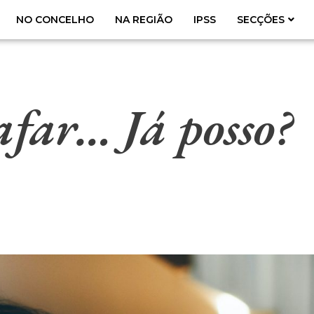
NO CONCELHO
NA REGIÃO
IPSS
SECÇÕES
far… Já posso?