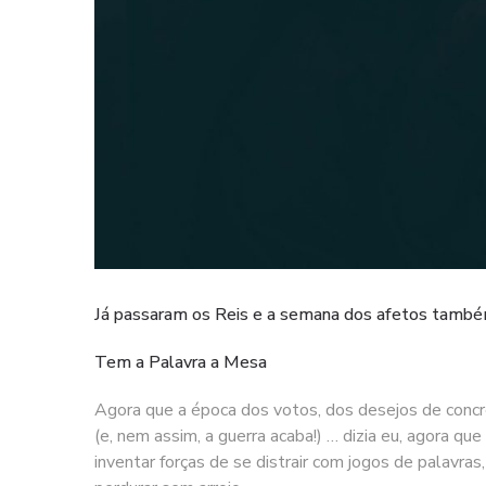
Já passaram os Reis e a semana dos afetos também
Tem a Palavra a Mesa
Agora que a época dos votos, dos desejos de concre
(e, nem assim, a guerra acaba!) … dizia eu, agora 
inventar forças de se distrair com jogos de palavras