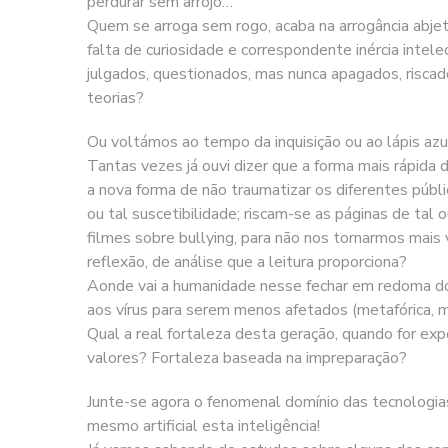
perdurar sem arrojo…
Quem se arroga sem rogo, acaba na arrogância abjeta
falta de curiosidade e correspondente inércia int
julgados, questionados, mas nunca apagados, riscad
teorias?
Ou voltámos ao tempo da inquisição ou ao lápis azu
Tantas vezes já ouvi dizer que a forma mais rápida
a nova forma de não traumatizar os diferentes públic
ou tal suscetibilidade; riscam-se as páginas de tal o
filmes sobre bullying, para não nos tornarmos mais
reflexão, de análise que a leitura proporciona?
Aonde vai a humanidade nesse fechar em redoma do
aos vírus para serem menos afetados (metafórica, 
Qual a real fortaleza desta geração, quando for exp
valores? Fortaleza baseada na impreparação?
Junte-se agora o fenomenal domínio das tecnologias 
mesmo artificial esta inteligência!