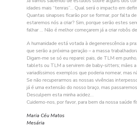
Já vamos sabendo de estudos sobre alguns dos cons
idades mais “tenras”… Qual será o impacto em defi
Quantas sinapses ficarão por se formar, por falta 
estaremos nós a criar? Sim, porque serão estes ser
falhar … Não é melhor começarem já a criar robôs d
A humanidade está votada à degenerescência a prazo
que serão a próxima geração – a massa trabalhador
Digam-me se só eu reparei: pais, de TLM em punho, n
tablets ou TLM a servirem de baby-sitters; mães
variadíssimos exemplos que poderia nomear, mas n
Se não recuperarmos as nossas vivências interpe
já é uma extensão do nosso braço, mas passaremos a
Desculpem esta minha acidez…
Cuidemo-nos, por favor, para bem da nossa saúde fís
Maria Céu Matos
Mesária