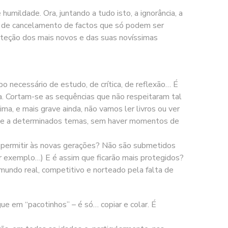
umildade. Ora, juntando a tudo isto, a ignorância, a
is de cancelamento de factos que só podem ser
roteção dos mais novos e das suas novíssimas
o necessário de estudo, de crítica, de reflexão… É
ura. Cortam-se as sequências que não respeitaram tal
ima, e mais grave ainda, não vamos ler livros ou ver
idade a determinados temas, sem haver momentos de
 permitir às novas gerações? Não são submetidos
r exemplo…) E é assim que ficarão mais protegidos?
 mundo real, competitivo e norteado pela falta de
ue em “pacotinhos” – é só… copiar e colar. É