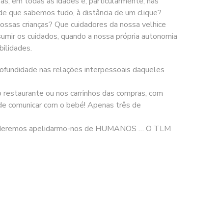
s, em todas as idades e, particularmente, nas
e que sabemos tudo, à distância de um clique?
ossas crianças? Que cuidadores da nossa velhice
sumir os cuidados, quando a nossa própria autonomia
bilidades.
rofundidade nas relações interpessoais daqueles
no restaurante ou nos carrinhos das compras, com
e comunicar com o bebé! Apenas três de
ão poderemos apelidarmo-nos de HUMANOS … O TLM