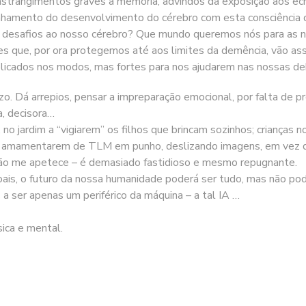
trangimentos graves à memória, advindos da exposição aos ecrã
nhamento do desenvolvimento do cérebro com esta consciência d
de desafios ao nosso cérebro? Que mundo queremos nós para as n
es que, por ora protegemos até aos limites da demência, vão as
elicados nos modos, mas fortes para nos ajudarem nas nossas de
. Dá arrepios, pensar a impreparação emocional, por falta de p
a, decisora…
o jardim a “vigiarem” os filhos que brincam sozinhos; crianças 
 a amamentarem de TLM em punho, deslizando imagens, em vez d
ão me apetece – é demasiado fastidioso e mesmo repugnante.
ssoais, o futuro da nossa humanidade poderá ser tudo, mas n
 ser apenas um periférico da máquina – a tal IA …
ica e mental.