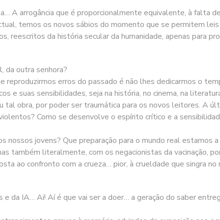
… A arrogância que é proporcionalmente equivalente, à falta de h
electual, temos os novos sábios do momento que se permitem le
os, reescritos da história secular da humanidade, apenas para p
l, da outra senhora?
 de reproduzirmos erros do passado é não lhes dedicarmos o temp
os e suas sensibilidades, seja na história, no cinema, na literat
u tal obra, por poder ser traumática para os novos leitores. A últ
 violentos? Como se desenvolve o espírito crítico e a sensibil
s nossos jovens? Que preparação para o mundo real estamos a
mas também literalmente, com os negacionistas da vacinação, po
osta ao confronto com a crueza… pior, à crueldade que singra no
e da IA… Ai! Aí é que vai ser a doer… a geração do saber entreg