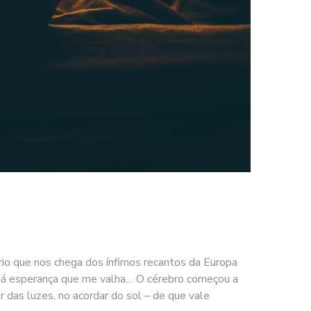
rio que nos chega dos ínfimos recantos da Europa
ão há esperança que me valha… O cérebro começou a
ar das luzes, no acordar do sol – de que vale