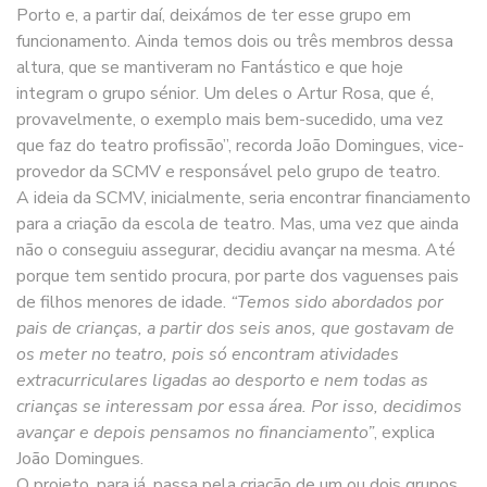
Porto e, a partir daí, deixámos de ter esse grupo em
funcionamento. Ainda temos dois ou três membros dessa
altura, que se mantiveram no Fantástico e que hoje
integram o grupo sénior. Um deles o Artur Rosa, que é,
provavelmente, o exemplo mais bem-sucedido, uma vez
que faz do teatro profissão”, recorda João Domingues, vice-
provedor da SCMV e responsável pelo grupo de teatro.
A ideia da SCMV, inicialmente, seria encontrar financiamento
para a criação da escola de teatro. Mas, uma vez que ainda
não o conseguiu assegurar, decidiu avançar na mesma. Até
porque tem sentido procura, por parte dos vaguenses pais
de filhos menores de idade.
“Temos sido abordados por
pais de crianças, a partir dos seis anos, que gostavam de
os meter no teatro, pois só encontram atividades
extracurriculares ligadas ao desporto e nem todas as
crianças se interessam por essa área. Por isso, decidimos
avançar e depois pensamos no financiamento”
, explica
João Domingues.
O projeto, para já, passa pela criação de um ou dois grupos,