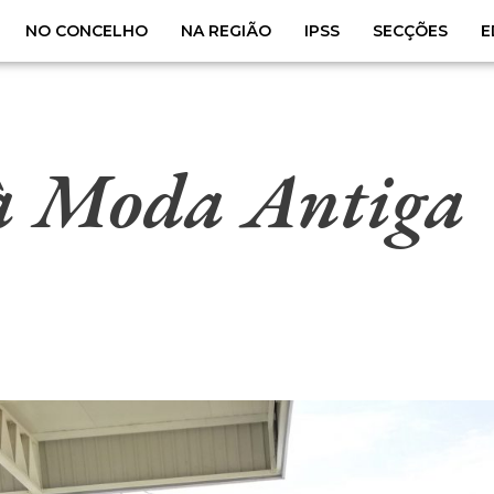
NO CONCELHO
NA REGIÃO
IPSS
SECÇÕES
E
à Moda Antiga