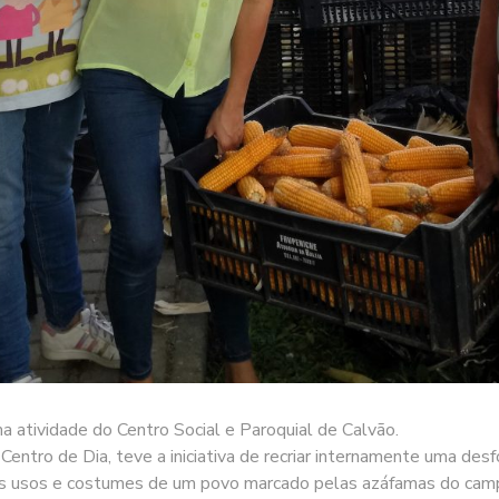
a atividade do Centro Social e Paroquial de Calvão.
Centro de Dia, teve a iniciativa de recriar internamente uma des
r, os usos e costumes de um povo marcado pelas azáfamas do cam