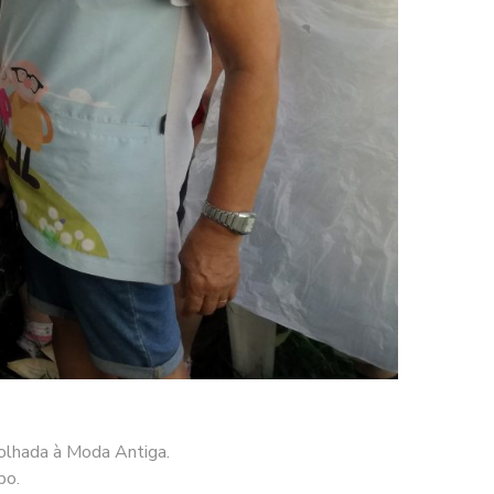
folhada à Moda Antiga.
po.