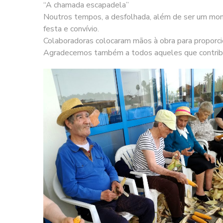
“A chamada escapadela”
Noutros tempos, a desfolhada, além de ser um mom
festa e convívio.
Colaboradoras colocaram mãos à obra para proporcion
Agradecemos também a todos aqueles que contribuí