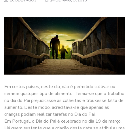
ECODEVAGOS
24 DE MARÇO, 2023
Em certos países, neste dia, não é permitido cultivar ou
semear qualquer tipo de alimento. Temia-se que o trabalho
no dia do Pai prejudicasse as colheitas e trouxesse falta de
alimento. Deste modo, acreditava-se que apenas as
crianças podiam realizar tarefas no Dia do Pai.
Em Portugal, o Dia do Pai é celebrado no dia 19 de março.
Há quem sustente que a criação desta data se atribui a uma