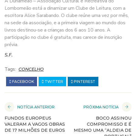
A Dunameão – Associação Cultural e Recreativa do
Lombomeão está a dinamizar um Clube de Leitura, com a
escritora Alice Sarabando. O clube reúne uma vez por mês,
na sede da associação, e a primeira viagem ao mundo dos
livros destinou-se a crianças dos 6 aos 10 anos. A
participação no clube é gratuita, mas carece de inscrição
prévia.
S.F.
Tags:
CONCELHO
FACEBOOK
TWITTER
PINTEREST
NOTÍCIA ANTERIOR
PRÓXIMA NOTÍCIA
FUNDOS EUROPEUS
BOCO ASSINOU
VALERAM A VAGOS OBRAS
COMPROMISSO E É
DE 17 MILHÕES DE EUROS
MESMO UMA “ALDEIA DE