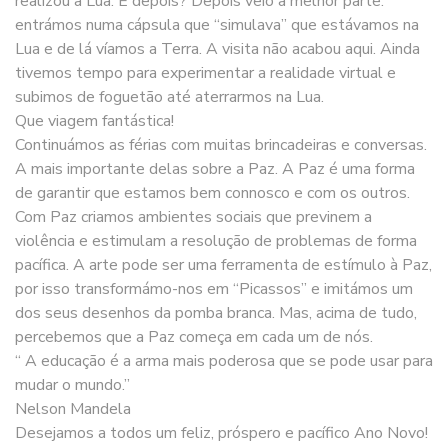
realizou à Lua. E depois? Depois veio a melhor parte:
entrámos numa cápsula que “simulava” que estávamos na
Lua e de lá víamos a Terra. A visita não acabou aqui. Ainda
tivemos tempo para experimentar a realidade virtual e
subimos de foguetão até aterrarmos na Lua.
Que viagem fantástica!
Continuámos as férias com muitas brincadeiras e conversas.
A mais importante delas sobre a Paz. A Paz é uma forma
de garantir que estamos bem connosco e com os outros.
Com Paz criamos ambientes sociais que previnem a
violência e estimulam a resolução de problemas de forma
pacífica. A arte pode ser uma ferramenta de estímulo à Paz,
por isso transformámo-nos em “Picassos” e imitámos um
dos seus desenhos da pomba branca. Mas, acima de tudo,
percebemos que a Paz começa em cada um de nós.
“ A educação é a arma mais poderosa que se pode usar para
mudar o mundo.”
Nelson Mandela
Desejamos a todos um feliz, próspero e pacífico Ano Novo!