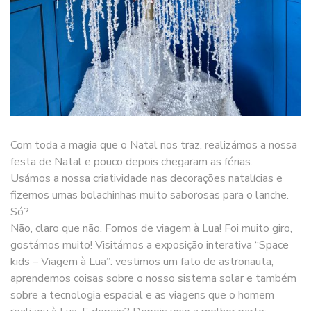
Com toda a magia que o Natal nos traz, realizámos a nossa
festa de Natal e pouco depois chegaram as férias.
Usámos a nossa criatividade nas decorações natalícias e
fizemos umas bolachinhas muito saborosas para o lanche.
Só?
Não, claro que não. Fomos de viagem à Lua! Foi muito giro,
gostámos muito! Visitámos a exposição interativa “Space
kids – Viagem à Lua”: vestimos um fato de astronauta,
aprendemos coisas sobre o nosso sistema solar e também
sobre a tecnologia espacial e as viagens que o homem