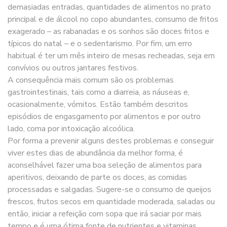
demasiadas entradas, quantidades de alimentos no prato
principal e de álcool no copo abundantes, consumo de fritos
exagerado – as rabanadas e os sonhos são doces fritos e
típicos do natal – e o sedentarismo. Por fim, um erro
habitual é ter um mês inteiro de mesas recheadas, seja em
convívios ou outros jantares festivos.
A consequência mais comum são os problemas
gastrointestinais, tais como a diarreia, as náuseas e,
ocasionalmente, vómitos. Estão também descritos
episódios de engasgamento por alimentos e por outro
lado, coma por intoxicação alcoólica.
Por forma a prevenir alguns destes problemas e conseguir
viver estes dias de abundância da melhor forma, é
aconselhável fazer uma boa seleção de alimentos para
aperitivos, deixando de parte os doces, as comidas
processadas e salgadas. Sugere-se o consumo de queijos
frescos, frutos secos em quantidade moderada, saladas ou
então, iniciar a refeição com sopa que irá saciar por mais
tempo e é uma ótima fonte de nutrientes e vitaminas.