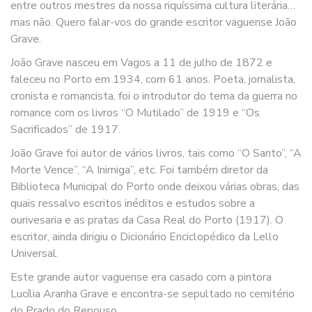
entre outros mestres da nossa riquíssima cultura literária…
mas não. Quero falar-vos do grande escritor vaguense João
Grave.
João Grave nasceu em Vagos a 11 de julho de 1872 e
faleceu no Porto em 1934, com 61 anos. Poeta, jornalista,
cronista e romancista, foi o introdutor do tema da guerra no
romance com os livros “O Mutilado” de 1919 e “Os
Sacrificados” de 1917.
João Grave foi autor de vários livros, tais como “O Santo”, “A
Morte Vence”, “A Inimiga”, etc. Foi também diretor da
Biblioteca Municipal do Porto onde deixou várias obras, das
quais ressalvo escritos inéditos e estudos sobre a
ourivesaria e as pratas da Casa Real do Porto (1917). O
escritor, ainda dirigiu o Dicionário Enciclopédico da Lello
Universal.
Este grande autor vaguense era casado com a pintora
Lucília Aranha Grave e encontra-se sepultado no cemitério
do Prado do Repouso.