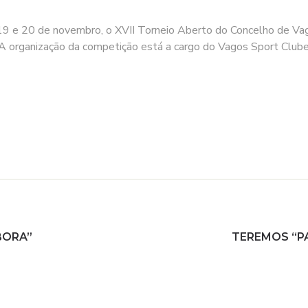
 a 19 e 20 de novembro, o XVII Torneio Aberto do Concelho de V
 A organização da competição está a cargo do Vagos Sport Clube
BORA”
TEREMOS “PA