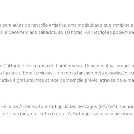
 para aulas de natação artística, uma modalidade que combina a 
anos, e decorrem aos sábados, às 10 horas. As inscrições podem se
 Cultural e Recreativa do Lombomeão (Dunameão) vai organizar,
una e a flora ‘lumiotas’” é o repto lançado pela associação, cuj
iativa é gratuita, mas carece de inscrição prévia, através do e-ma
da Feira de Artesanato e Antiguidades de Vagos (FAAVA), anuncio
s de cada mês, no centro da vila. A Autarquia ainda não anunci