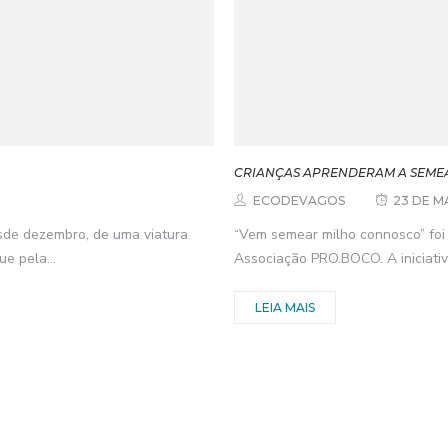
CRIANÇAS APRENDERAM A SEME
ECODEVAGOS
23 DE M
sde dezembro, de uma viatura
“Vem semear milho connosco” foi 
ue pela...
Associação PRO.BOCO. A iniciativa, 
LEIA MAIS