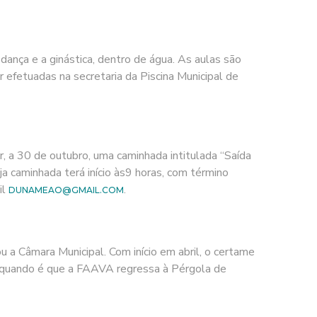
dança e a ginástica, dentro de água. As aulas são
r efetuadas na secretaria da Piscina Municipal de
 a 30 de outubro, uma caminhada intitulada “Saída
a caminhada terá início às9 horas, com término
il
.
DUNAMEAO@GMAIL.COM
u a Câmara Municipal. Com início em abril, o certame
ou quando é que a FAAVA regressa à Pérgola de