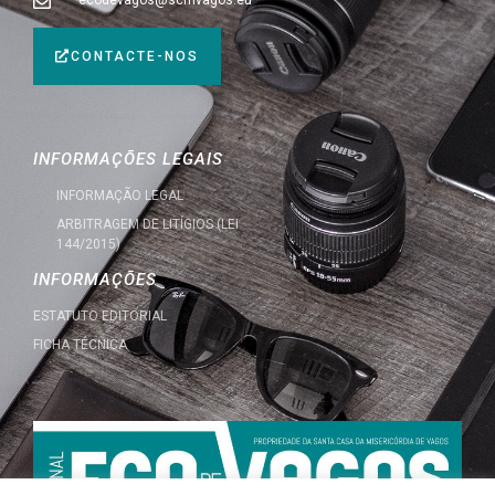
ecodevagos@scmvagos.eu
CONTACTE-NOS
INFORMAÇÕES LEGAIS
INFORMAÇÃO LEGAL
ARBITRAGEM DE LITÍGIOS (LEI
144/2015)
INFORMAÇÕES
ESTATUTO EDITORIAL
FICHA TÉCNICA