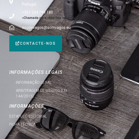
Portugal
+351 234 799 180
«Chamada para rede fixa nacional»
ecodevagos@scmvagos.eu
CONTACTE-NOS
INFORMAÇÕES LEGAIS
INFORMAÇÃO LEGAL
ARBITRAGEM DE LITÍGIOS (LEI
144/2015)
INFORMAÇÕES
ESTATUTO EDITORIAL
FICHA TÉCNICA