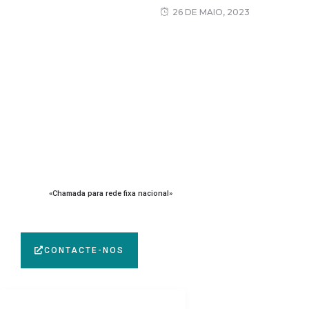
26 DE MAIO, 2023
R. Padre Vicente Maria da Rocha 512, 3840-453 Vagos,
Portugal
+351 234 799 180
«Chamada para rede fixa nacional»
ecodevagos@scmvagos.eu
CONTACTE-NOS