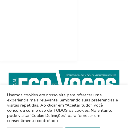
INFORMAÇÕES LEGAIS
INFORMAÇÃO LEGAL
ARBITRAGEM DE LITÍGIOS (LEI
144/2015)
INFORMAÇÕES
ESTATUTO EDITORIAL
FICHA TÉCNICA
Usamos cookies em nosso site para oferecer uma
experiência mais relevante, lembrando suas preferências e
© 2022 JORNAL ECO DE VAGOS
visitas repetidas. Ao clicar em “Aceitar tudo”, você
concorda com o uso de TODOS os cookies. No entanto,
pode visitar"Cookie Definições" para fornecer um
consentimento controlado.