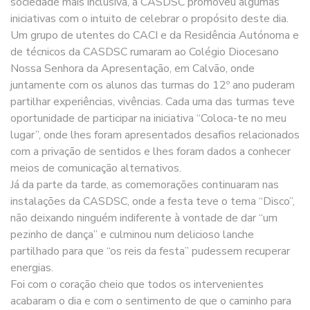
sociedade mais inclusiva, a CASDSC promoveu algumas
iniciativas com o intuito de celebrar o propósito deste dia.
Um grupo de utentes do CACI e da Residência Autónoma e
de técnicos da CASDSC rumaram ao Colégio Diocesano
Nossa Senhora da Apresentação, em Calvão, onde
juntamente com os alunos das turmas do 12º ano puderam
partilhar experiências, vivências. Cada uma das turmas teve
oportunidade de participar na iniciativa “Coloca-te no meu
lugar”, onde lhes foram apresentados desafios relacionados
com a privação de sentidos e lhes foram dados a conhecer
meios de comunicação alternativos.
Já da parte da tarde, as comemorações continuaram nas
instalações da CASDSC, onde a festa teve o tema “Disco”,
não deixando ninguém indiferente à vontade de dar “um
pezinho de dança” e culminou num delicioso lanche
partilhado para que “os reis da festa” pudessem recuperar
energias.
Foi com o coração cheio que todos os intervenientes
acabaram o dia e com o sentimento de que o caminho para