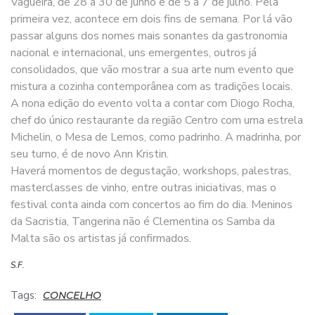
Vagueira, de 28 a 30 de junho e de 5 a 7 de julho. Pela
primeira vez, acontece em dois fins de semana. Por lá vão
passar alguns dos nomes mais sonantes da gastronomia
nacional e internacional, uns emergentes, outros já
consolidados, que vão mostrar a sua arte num evento que
mistura a cozinha contemporânea com as tradições locais.
A nona edição do evento volta a contar com Diogo Rocha,
chef do único restaurante da região Centro com uma estrela
Michelin, o Mesa de Lemos, como padrinho. A madrinha, por
seu turno, é de novo Ann Kristin.
Haverá momentos de degustação, workshops, palestras,
masterclasses de vinho, entre outras iniciativas, mas o
festival conta ainda com concertos ao fim do dia. Meninos
da Sacristia, Tangerina não é Clementina os Samba da
Malta são os artistas já confirmados.
S.F.
Tags:
CONCELHO