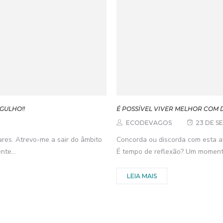
GULHO!!
É POSSÍVEL VIVER MELHOR COM
ECODEVAGOS
23 DE S
ares. Atrevo-me a sair do âmbito
Concorda ou discorda com esta 
nte...
É tempo de reflexão? Um moment
LEIA MAIS