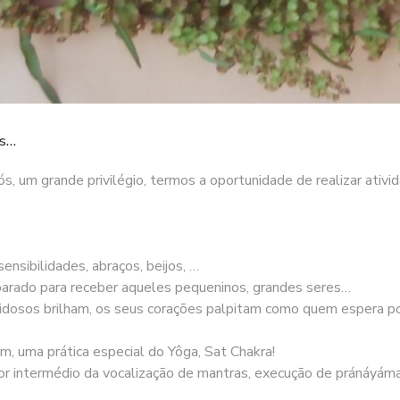
os…
s, um grande privilégio, termos a oportunidade de realizar ativi
ensibilidades, abraços, beijos, …
parado para receber aqueles pequeninos, grandes seres…
 idosos brilham, os seus corações palpitam como quem espera po
, uma prática especial do Yôga, Sat Chakra!
 por intermédio da vocalização de mantras, execução de pránáyám