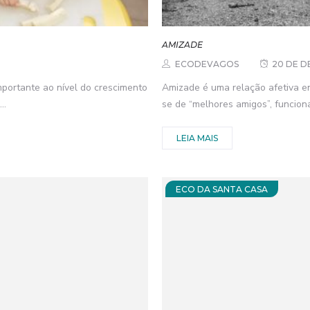
AMIZADE
ECODEVAGOS
20 DE D
mportante ao nível do crescimento
Amizade é uma relação afetiva e
..
se de “melhores amigos”, funciona
LEIA MAIS
ECO DA SANTA CASA