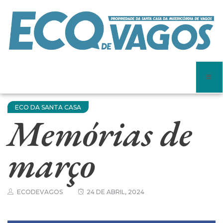
ECO DA SANTA CASA
Memórias de
março
ECODEVAGOS
24 DE ABRIL, 2024