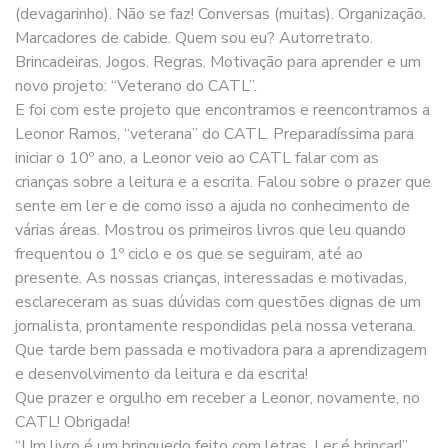
(devagarinho). Não se faz! Conversas (muitas). Organização.
Marcadores de cabide. Quem sou eu? Autorretrato.
Brincadeiras. Jogos. Regras. Motivação para aprender e um
novo projeto: “Veterano do CATL”.
E foi com este projeto que encontramos e reencontramos a
Leonor Ramos, “veterana” do CATL. Preparadíssima para
iniciar o 10º ano, a Leonor veio ao CATL falar com as
crianças sobre a leitura e a escrita. Falou sobre o prazer que
sente em ler e de como isso a ajuda no conhecimento de
várias áreas. Mostrou os primeiros livros que leu quando
frequentou o 1º ciclo e os que se seguiram, até ao
presente. As nossas crianças, interessadas e motivadas,
esclareceram as suas dúvidas com questões dignas de um
jornalista, prontamente respondidas pela nossa veterana.
Que tarde bem passada e motivadora para a aprendizagem
e desenvolvimento da leitura e da escrita!
Que prazer e orgulho em receber a Leonor, novamente, no
CATL! Obrigada!
“Um livro é um brinquedo feito com letras. Ler é brincar!”