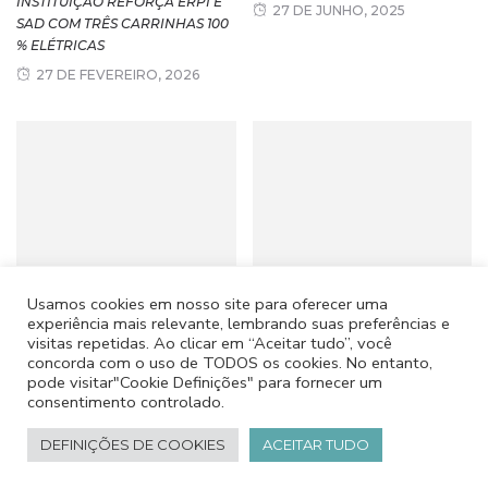
INSTITUIÇÃO REFORÇA ERPI E
27 DE JUNHO, 2025
SAD COM TRÊS CARRINHAS 100
% ELÉTRICAS
27 DE FEVEREIRO, 2026
“QUEM PARTILHA O QUE SABE,
ABRIL, TUDO A MIL!
Usamos cookies em nosso site para oferecer uma
MUDA A HISTÓRIA DE QUEM
24 DE ABRIL, 2026
experiência mais relevante, lembrando suas preferências e
APRENDE”
visitas repetidas. Ao clicar em “Aceitar tudo”, você
concorda com o uso de TODOS os cookies. No entanto,
27 DE SETEMBRO, 2024
pode visitar"Cookie Definições" para fornecer um
consentimento controlado.
DEFINIÇÕES DE COOKIES
ACEITAR TUDO