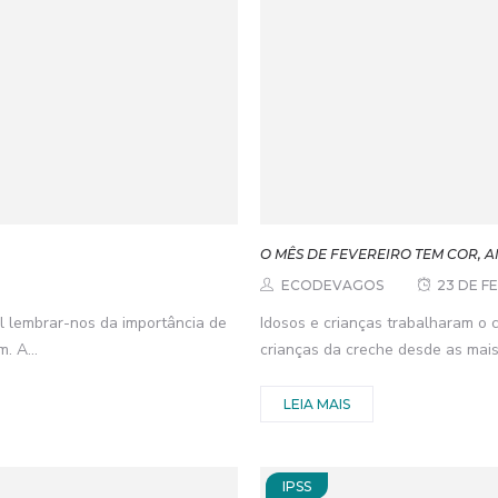
O MÊS DE FEVEREIRO TEM COR, 
ECODEVAGOS
23 DE F
l lembrar-nos da importância de
Idosos e crianças trabalharam o 
. A...
crianças da creche desde as mai
LEIA MAIS
IPSS