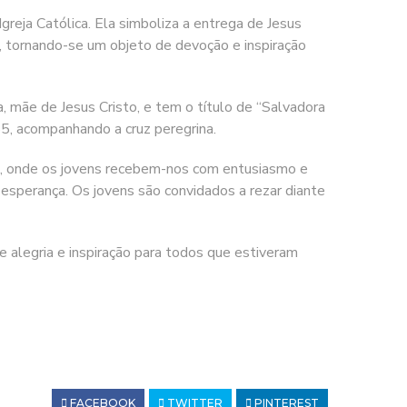
reja Católica. Ela simboliza a entrega de Jesus
J, tornando-se um objeto de devoção e inspiração
, mãe de Jesus Cristo, e tem o título de “Salvadora
85, acompanhando a cruz peregrina.
es, onde os jovens recebem-nos com entusiasmo e
 esperança. Os jovens são convidados a rezar diante
 alegria e inspiração para todos que estiveram
FACEBOOK
TWITTER
PINTEREST