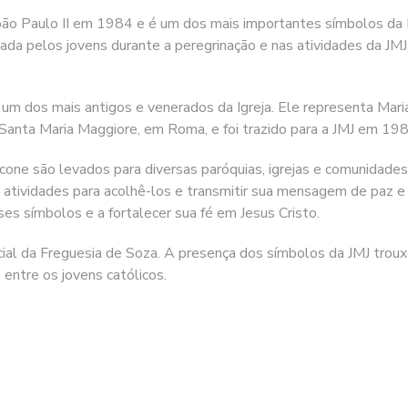
oão Paulo II em 1984 e é um dos mais importantes símbolos da Ig
gada pelos jovens durante a peregrinação e nas atividades da JM
um dos mais antigos e venerados da Igreja. Ele representa Maria
e Santa Maria Maggiore, em Roma, e foi trazido para a JMJ em 19
 ícone são levados para diversas paróquias, igrejas e comunidad
e atividades para acolhê-los e transmitir sua mensagem de paz e
sses símbolos e a fortalecer sua fé em Jesus Cristo.
al da Freguesia de Soza. A presença dos símbolos da JMJ trouxe
 entre os jovens católicos.