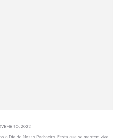
OVEMBRO, 2022
os o Dia do Nosso Padroeiro. Festa que se mantem viva