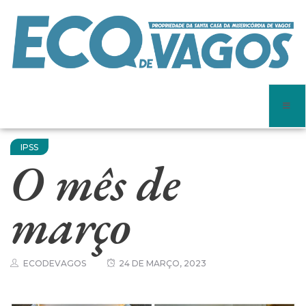
IPSS
O mês de
março
ECODEVAGOS
24 DE MARÇO, 2023