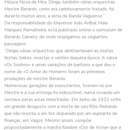
Música Nova de Mira. Dirigiu também várias orquestras.
Mestre Berardo, como era carinhosamente tratado, foi,
durante muitos anos, a alma da Banda Vaguense.”
Da responsabilidade do ilhavense João Aníbal Maia
Marques Ramalheira, está publicado online o curriculum de
Berardo Camelo, de onde respigamos as seguintes
passagens:
“Dirigiu várias orquestras que abrilhantavam as muitas
festas, bailes, revistas e serões daquela época. A valsa
«Os Sonhos» e umas variações de barítono a que deu o
nome de «O Amor do Homem» foram as primeiras
produções de mestre Berardo.
Numerosas gerações de executantes, tiveram-no por
Mestre e a sua entrega foi indiscutível, nunca levando um
centavo pelas aulas ministradas. Em Junho de 1922 sofre
um grande desgosto com a morte de seu filho Reinaldo
que não resistiu a um tiro disparado por um aspirante de
finanças, em Vagos. Mesmo assim, compõe
propositadamente a marcha fúnebre «Dor de Alma» que a