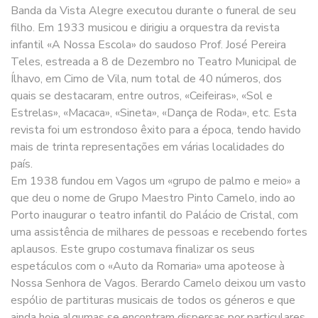
Banda da Vista Alegre executou durante o funeral de seu
filho. Em 1933 musicou e dirigiu a orquestra da revista
infantil «A Nossa Escola» do saudoso Prof. José Pereira
Teles, estreada a 8 de Dezembro no Teatro Municipal de
Ílhavo, em Cimo de Vila, num total de 40 números, dos
quais se destacaram, entre outros, «Ceifeiras», «Sol e
Estrelas», «Macaca», «Sineta», «Dança de Roda», etc. Esta
revista foi um estrondoso êxito para a época, tendo havido
mais de trinta representações em várias localidades do
país.
Em 1938 fundou em Vagos um «grupo de palmo e meio» a
que deu o nome de Grupo Maestro Pinto Camelo, indo ao
Porto inaugurar o teatro infantil do Palácio de Cristal, com
uma assistência de milhares de pessoas e recebendo fortes
aplausos. Este grupo costumava finalizar os seus
espetáculos com o «Auto da Romaria» uma apoteose à
Nossa Senhora de Vagos. Berardo Camelo deixou um vasto
espólio de partituras musicais de todos os géneros e que
ainda hoje algumas se encontram dispersas por particulares