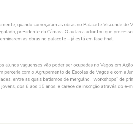
riamente, quando começaram as obras no Palacete Visconde de V
 Regalado, presidente da Câmara. O autarca adiantou que proces
terminarem as obras no palacete – já está em fase final.
dos alunos vaguenses vão poder ser ocupadas no Vagos em Ação 
em parceria com o Agrupamento de Escolas de Vagos e com a Jun
idades, entre as quais batismos de mergulho, “workshops” de prim
e jovens, dos 6 aos 15 anos, e carece de inscrição através do e-m