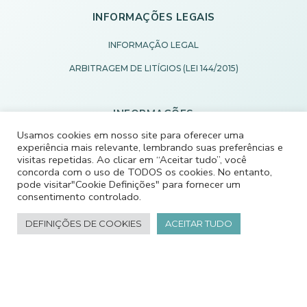
INFORMAÇÕES LEGAIS
INFORMAÇÃO LEGAL
ARBITRAGEM DE LITÍGIOS (LEI 144/2015)
INFORMAÇÕES
Usamos cookies em nosso site para oferecer uma
ESTATUTO EDITORIAL
experiência mais relevante, lembrando suas preferências e
visitas repetidas. Ao clicar em “Aceitar tudo”, você
FICHA TÉCNICA
concorda com o uso de TODOS os cookies. No entanto,
pode visitar"Cookie Definições" para fornecer um
consentimento controlado.
CONTACTE-NOS
DEFINIÇÕES DE COOKIES
ACEITAR TUDO
R. Padre Vicente Maria da Rocha 512,
3840-453 Vagos, Portugal
+351 234 799 180
Chamada para rede fixa nacional