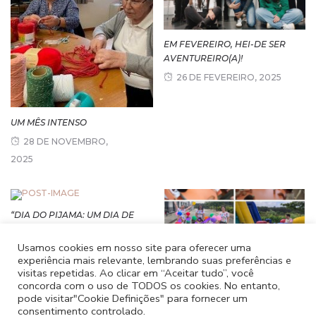
EM FEVEREIRO, HEI-DE SER
AVENTUREIRO(A)!
26 DE FEVEREIRO, 2025
UM MÊS INTENSO
28 DE NOVEMBRO,
2025
“DIA DO PIJAMA: UM DIA DE
SONHOS, SORRISOS E
DIREITOS!”
Usamos cookies em nosso site para oferecer uma
experiência mais relevante, lembrando suas preferências e
28 DE NOVEMBRO,
visitas repetidas. Ao clicar em “Aceitar tudo”, você
2025
concorda com o uso de TODOS os cookies. No entanto,
pode visitar"Cookie Definições" para fornecer um
O MÊS DE JUNHO
consentimento controlado.