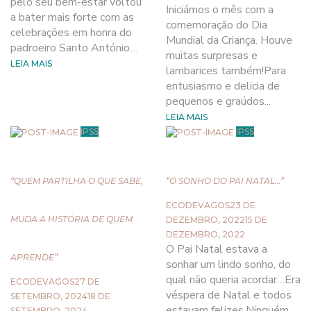
pelo seu bem-estar voltou
Iniciámos o mês com a
a bater mais forte com as
comemoração do Dia
celebrações em honra do
Mundial da Criança. Houve
padroeiro Santo António....
muitas surpresas e
LEIA MAIS
lambarices também!Para
entusiasmo e delicia de
pequenos e graúdos...
LEIA MAIS
IPSS
IPSS
“QUEM PARTILHA O QUE SABE,
“O SONHO DO PAI NATAL…”
ECODEVAGOS
23 DE
MUDA A HISTÓRIA DE QUEM
DEZEMBRO, 2022
15 DE
DEZEMBRO, 2022
O Pai Natal estava a
APRENDE”
sonhar um lindo sonho, do
qual não queria acordar…Era
ECODEVAGOS
27 DE
véspera de Natal e todos
SETEMBRO, 2024
18 DE
estavam felizes.Ninguém
SETEMBRO, 2024