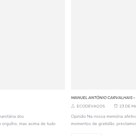
MANUEL ANTÓNIO CARVALHAIS 
ECODEVAGOS
23 DE M
anitária dos
Opinião Na nossa memória afetiva
m orgulho, mas acima de tudo
momentos de gratidão, prestamos