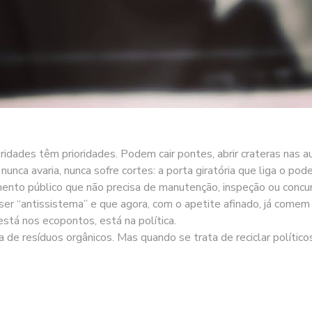
oridades têm prioridades. Podem cair pontes, abrir crateras nas 
 nunca avaria, nunca sofre cortes: a porta giratória que liga o po
amento público que não precisa de manutenção, inspeção ou concu
m ser “antissistema” e que agora, com o apetite afinado, já co
está nos ecopontos, está na política.
da de resíduos orgânicos. Mas quando se trata de reciclar político