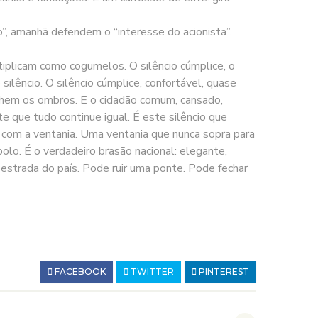
”, amanhã defendem o “interesse do acionista”.
iplicam como cogumelos. O silêncio cúmplice, o
ilêncio. O silêncio cúmplice, confortável, quase
lhem os ombros. E o cidadão comum, cansado,
e que tudo continue igual. É este silêncio que
 com a ventania. Uma ventania que nunca sopra para
olo. É o verdadeiro brasão nacional: elegante,
oestrada do país. Pode ruir uma ponte. Pode fechar
FACEBOOK
TWITTER
PINTEREST