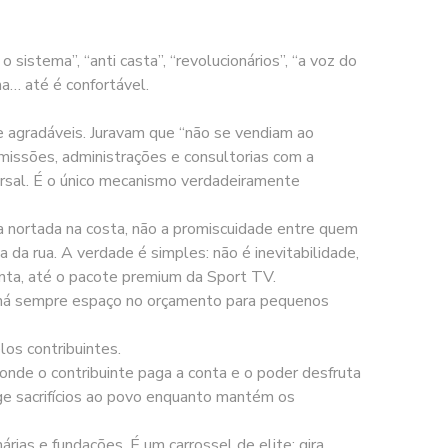
 sistema”, “anti casta”, “revolucionários”, “a voz do
ma… até é confortável.
te agradáveis. Juravam que “não se vendiam ao
omissões, administrações e consultorias com a
sversal. É o único mecanismo verdadeiramente
 a nortada na costa, não a promiscuidade entre quem
a da rua. A verdade é simples: não é inevitabilidade,
onta, até o pacote premium da Sport TV.
, há sempre espaço no orçamento para pequenos
los contribuintes.
onde o contribuinte paga a conta e o poder desfruta
ge sacrifícios ao povo enquanto mantém os
ias e fundações. É um carrossel de elite: gira