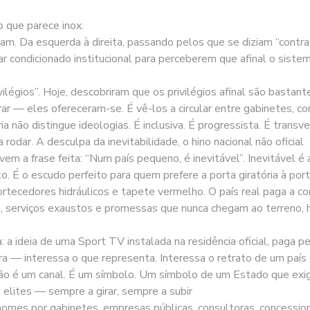
o que parece inox.
am. Da esquerda à direita, passando pelos que se diziam “contra o
ar condicionado institucional para perceberem que afinal o siste
ilégios”. Hoje, descobriram que os privilégios afinal são bastan
ar — eles ofereceram-se. É vê-los a circular entre gabinetes, c
ia não distingue ideologias. É inclusiva. É progressista. É tran
rodar. A desculpa da inevitabilidade, o hino nacional não oficial
m a frase feita: “Num país pequeno, é inevitável”. Inevitável é
to. É o escudo perfeito para quem prefere a porta giratória à port
rtecedores hidráulicos e tapete vermelho. O país real paga a c
s, serviços exaustos e promessas que nunca chegam ao terreno
: a ideia de uma Sport TV instalada na residência oficial, paga pe
a — interessa o que representa. Interessa o retrato de um país 
ão é um canal. É um símbolo. Um símbolo de um Estado que exi
 elites — sempre a girar, sempre a subir
omes por gabinetes, empresas públicas, consultoras, concessionár