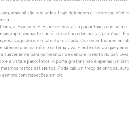
ulam, amanhã são regulados. Hoje defendem o “interesse público
misa.
rios, a esperar meses por respostas, a pagar taxas que se mult
 impressionante não é a existência das portas giratórias. É o s
 empresas agradecem o talento reciclado. Os comentadores enco
te silêncio que mantém o sistema vivo. É este silêncio que permit
ira suavemente para os mesmos de sempre, o resto do país leva
do e a vista é panorâmica. A porta giratória não é apenas um símb
s mesmos rostos satisfeitos. Pode cair um troço da principal aut
ão sempre com inspeções em dia.