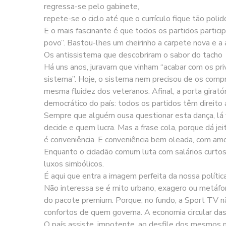
regressa-se pelo gabinete,
repete-se o ciclo até que o currículo fique tão polid
E o mais fascinante é que todos os partidos particip
povo”. Bastou-lhes um cheirinho a carpete nova e a 
Os antissistema que descobriram o sabor do tacho
Há uns anos, juravam que vinham “acabar com os priv
sistema”. Hoje, o sistema nem precisou de os compr
mesma fluidez dos veteranos. Afinal, a porta giratór
democrático do país: todos os partidos têm direito a 
Sempre que alguém ousa questionar esta dança, lá ve
decide e quem lucra. Mas a frase cola, porque dá jei
é conveniência. E conveniência bem oleada, com amo
Enquanto o cidadão comum luta com salários curto
luxos simbólicos.
É aqui que entra a imagem perfeita da nossa política
Não interessa se é mito urbano, exagero ou metáfor
do pacote premium. Porque, no fundo, a Sport TV n
confortos de quem governa. A economia circular das
O país assiste, impotente, ao desfile dos mesmos n