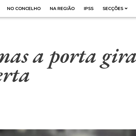
NO CONCELHO
NA REGIÃO
IPSS
SECÇÕES
mas a porta gir
erta