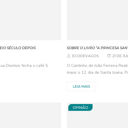
MEIO SÉCULO DEPOIS
SOBRE O LIVRO “A PRINCESA SANT
ECODEVAGOS
21 DE J
va Dionísio fecha o café S.
O Cantinho de João Ferreira Real
maior o 12, dia de Santa Joana, Pa
LEIA MAIS
OPINIÃO