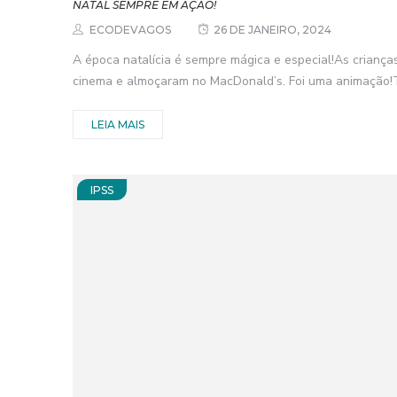
NATAL SEMPRE EM AÇÃO!
ECODEVAGOS
26 DE JANEIRO, 2024
A época natalícia é sempre mágica e especial!As crianç
cinema e almoçaram no MacDonald’s. Foi uma animação!
LEIA MAIS
IPSS