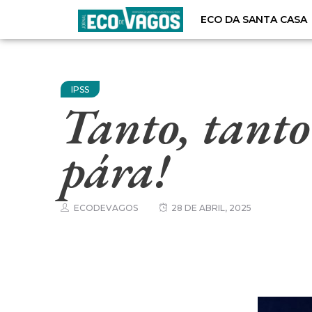
ECO DA SANTA CASA
IPSS
Tanto, tant
pára!
ECODEVAGOS
28 DE ABRIL, 2025