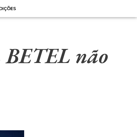
DIÇÕES
 a BETEL não