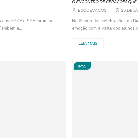
O ENCONTRO DE GERAÇÕES QUE 
ECODEVAGOS
23 DE J
as das AAAF e SAF foram ao
No âmbito das celebrações do Di
Também a...
emoção com a visita dos alunos d
LEIA MAIS
IPSS