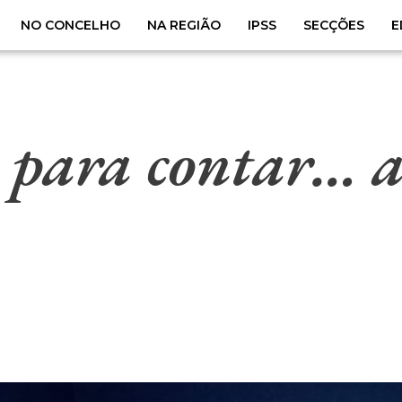
NO CONCELHO
NA REGIÃO
IPSS
SECÇÕES
E
o para contar…