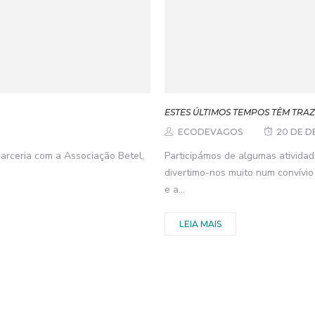
ESTES ÚLTIMOS TEMPOS TÊM TRAZ
ECODEVAGOS
20 DE D
 parceria com a Associação Betel,
Participámos de algumas atividades
divertimo-nos muito num convívi
e a...
LEIA MAIS