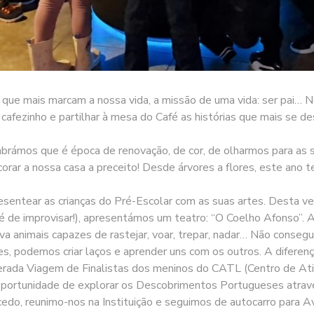
que mais marcam a nossa vida, a missão de uma vida: ser pai… Nes
cafezinho e partilhar à mesa do Café as histórias que mais se d
rámos que é época de renovação, de cor, de olharmos para as s
ar a nossa casa a preceito! Desde árvores a flores, este ano 
entear as crianças do Pré-Escolar com as suas artes. Desta vez
de improvisar!), apresentámos um teatro: “O Coelho Afonso”. A
a animais capazes de rastejar, voar, trepar, nadar… Não conseg
podemos criar laços e aprender uns com os outros. A diferenç
sperada Viagem de Finalistas dos meninos do CATL (Centro de At
oportunidade de explorar os Descobrimentos Portugueses através
do, reunimo-nos na Instituição e seguimos de autocarro para A