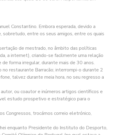
anuel Constantino. Embora esperada, devido a
, sobretudo, entre os seus amigos, entre os quais
ertação de mestrado, no âmbito das políticas
a, a internet), criando-se facilmente uma relação
de forma irregular, durante mais de 30 anos.
 no restaurante Barracão; interrompi-o durante 2
fone, talvez durante meia hora, no seu regresso a
utor, ou coautor e inúmeros artigos científicos e
vel estudo prospetivo e estratégico para o
ios Congressos, trocámos correio eletrónico,
hei enquanto Presidente do Instituto do Desporto,
 Comité Olímpico de Portugal (no qual estava a