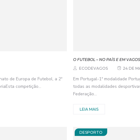
O FUTEBOL – NO PAÍS E EM VAGO
ECODEVAGOS
24 DE M
ato de Europa de Futebol, a 2ª
Em Portugal-1ª modalidade Portu
riaEsta competição...
todas as modalidades desportivas
Federação...
LEIA MAIS
DESPORTO