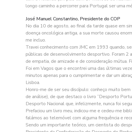
longo caminho a percorrer para Portugal ser uma mé
José Manuel Constantino, Presidente do COP
No dia 10 de agosto, ao final da tarde quase em si
doença oncológica antiga, a sua morte causou enorm
me incluo.
Travei conhecimento com JMC em 1993 quando, sem o
públicas de desenvolvimento desportivo. Foram 2 an
de empatia, de amizade e de consideração mútua. F
Foi em Vagos que o encontrei uma das últimas veze
minutos apenas para o cumprimentar e dar um abraço
Lisboa.
Honro-me de ser seu discípulo: conheço muito bem o 
de análise), de que destaco o livro ”Desporto Por
Desporto Nacional que, infelizmente, nunca foi segu
Prefaciou um livro meu, indicou-me e cedeu-me bibli
falámos ao telemóvel com alguma frequência e rec
Sendo um importante teórico, um cientista do desp
Presidente da Confederação do Desporto de Portuga