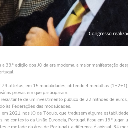
 a 33.ª edição dos JO da era moderna, a maior manifestação des
rtugal.
 73 atletas, em 15 modalidades, obtendo 4 medalhas (1+2+1), 1
várias provas em que participaram.
 resultante de um investimento público de 22 milhões de euros
ado às Federações das modalidades.
 em 2021, nos JO de Tóquio, que traduzem alguma estabilidade (
 no contexto da União Europeia, Portugal ficou em 19.º lugar
s e metade da área de Portugal), a diferença é abissal: 34 med