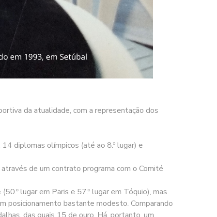
portiva da atualidade, com a representação dos
4 diplomas olímpicos (até ao 8.º lugar) e
, através de um contrato programa com o Comité
50.º lugar em Paris e 57.º lugar em Tóquio), mas
, um posicionamento bastante modesto. Comparando
alhas, das quais 15 de ouro. Há, portanto, um