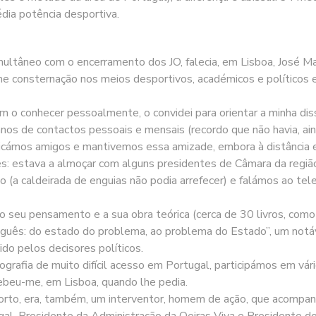
dia potência desportiva.
multâneo com o encerramento dos JO, falecia, em Lisboa, José M
e consternação nos meios desportivos, académicos e políticos e
 conhecer pessoalmente, o convidei para orientar a minha diss
os de contactos pessoais e mensais (recordo que não havia, aind
icámos amigos e mantivemos essa amizade, embora à distância e 
s: estava a almoçar com alguns presidentes de Câmara da região
 (a caldeirada de enguias não podia arrefecer) e falámos ao tele
seu pensamento e a sua obra teórica (cerca de 30 livros, como a
tuguês: do estado do problema, ao problema do Estado”, um notá
ido pelos decisores políticos.
ografia de muito difícil acesso em Portugal, participámos em vár
ebeu-me, em Lisboa, quando lhe pedia.
orto, era, também, um interventor, homem de ação, que acompan
l, Presidente da Administração da Oeiras Viva e Presidente do