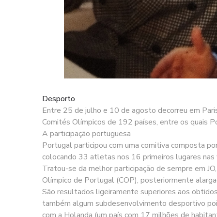
Desporto
Entre 25 de julho e 10 de agosto decorreu em Paris
Comités Olímpicos de 192 países, entre os quais Po
A participação portuguesa
Portugal participou com uma comitiva composta por
colocando 33 atletas nos 16 primeiros lugares nas 
Tratou-se da melhor participação de sempre em JO,
Olímpico de Portugal (COP), posteriormente alarg
São resultados ligeiramente superiores aos obtidos
também algum subdesenvolvimento desportivo pois,
com a Holanda (um país com 17 milhões de habitante