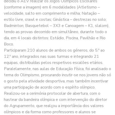
decidiu o AEV realizar os Jogos Olímpicos Escolares
(conforme a imagem) em 6 modalidades (Atletismo –
velocidade, salto em comprimento e milha; Natação –
estilo livre, crawl e costas; Ginástica – destrezas no solo;
Badminton; Basquetebol – 3X3 e Canoagem – K1, slalom),
tendo as provas decorrido em simultâneo, durante todo o
dia, em 4 locais distintos: Estádio, Piscina, Pavilhão e Rio
Boco.
Participaram 210 alunos de ambos os géneros, do 5.º ao
12.º ano, integrados nas suas turmas e integrando 21
equipas, distribuídas pelos respetivos escalões etários.
Paralelamente, nas aulas de Educação Física, foi analisado o
tema do Olimpismo, procurando incutir-se nos jovens não só
o gosto pela atividade desportiva, mas também incentivar
uma participação de acordo com o espírito olímpico.
Realizou-se a cerimónia protocolar de abertura, com o
hastear da bandeira olímpica e com intervenção do diretor
do Agrupamento, que realçou a importância dos valores
olímpicos e da forma como professores e alunos se