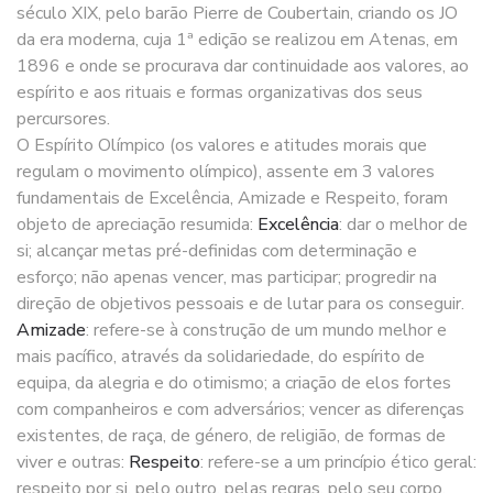
século XIX, pelo barão Pierre de Coubertain, criando os JO
da era moderna, cuja 1ª edição se realizou em Atenas, em
1896 e onde se procurava dar continuidade aos valores, ao
espírito e aos rituais e formas organizativas dos seus
percursores.
O Espírito Olímpico (os valores e atitudes morais que
regulam o movimento olímpico), assente em 3 valores
fundamentais de Excelência, Amizade e Respeito, foram
objeto de apreciação resumida:
Excelência
: dar o melhor de
si; alcançar metas pré-definidas com determinação e
esforço; não apenas vencer, mas participar; progredir na
direção de objetivos pessoais e de lutar para os conseguir.
Amizade
: refere-se à construção de um mundo melhor e
mais pacífico, através da solidariedade, do espírito de
equipa, da alegria e do otimismo; a criação de elos fortes
com companheiros e com adversários; vencer as diferenças
existentes, de raça, de género, de religião, de formas de
viver e outras:
Respeito
: refere-se a um princípio ético geral:
respeito por si, pelo outro, pelas regras, pelo seu corpo,