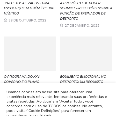
PROJETO: AE VAGOS – UMA
A PROPÓSITO DE ROGER
ESCOLA QUE TAMBÉM É CLUBE
SCHMIDT – REFLEXÕES SOBRE A
NÁUTICO
FUNÇÃO DE TREINADOR DE
DESPORTO
28 DE OUTUBRO, 2022
27 DE JANEIRO, 2023
O PROGRAMA DO XXV
EQUILÍBRIO EMOCIONAL NO
GOVERNO E O PLANO
DESPORTO: UM REQUISITO
ESTRATÉGICO DO DESPORTO
ESTRUTURAL PARA A
Usamos cookies em nosso site para oferecer uma
PERFORMANCE
25 DE JULHO, 2025
experiência mais relevante, lembrando suas preferências e
28 DE NOVEMBRO,
visitas repetidas. Ao clicar em “Aceitar tudo”, você
concorda com o uso de TODOS os cookies. No entanto,
2025
pode visitar"Cookie Definições" para fornecer um
consentimento controlado.