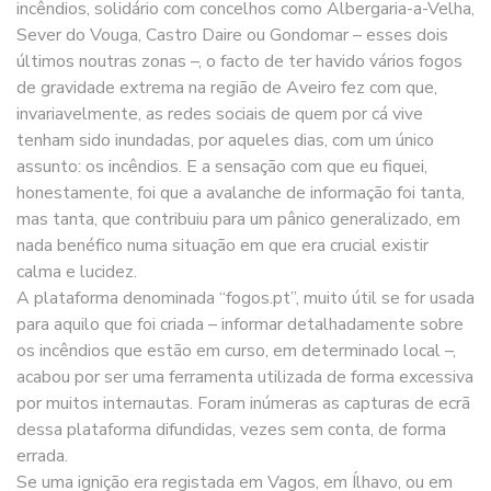
incêndios, solidário com concelhos como Albergaria-a-Velha,
Sever do Vouga, Castro Daire ou Gondomar – esses dois
últimos noutras zonas –, o facto de ter havido vários fogos
de gravidade extrema na região de Aveiro fez com que,
invariavelmente, as redes sociais de quem por cá vive
tenham sido inundadas, por aqueles dias, com um único
assunto: os incêndios. E a sensação com que eu fiquei,
honestamente, foi que a avalanche de informação foi tanta,
mas tanta, que contribuiu para um pânico generalizado, em
nada benéfico numa situação em que era crucial existir
calma e lucidez.
A plataforma denominada “fogos.pt”, muito útil se for usada
para aquilo que foi criada – informar detalhadamente sobre
os incêndios que estão em curso, em determinado local –,
acabou por ser uma ferramenta utilizada de forma excessiva
por muitos internautas. Foram inúmeras as capturas de ecrã
dessa plataforma difundidas, vezes sem conta, de forma
errada.
Se uma ignição era registada em Vagos, em Ílhavo, ou em