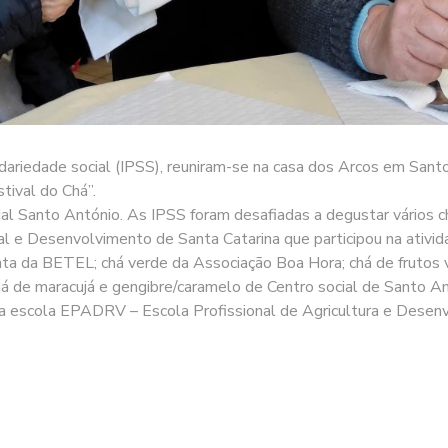
lidariedade social (IPSS), reuniram-se na casa dos Arcos em San
tival do Chá”.
cial Santo António. As IPSS foram desafiadas a degustar vários 
ial e Desenvolvimento de Santa Catarina que participou na ativ
a da BETEL; chá verde da Associação Boa Hora; chá de frutos v
chá de maracujá e gengibre/caramelo de Centro social de Santo 
 da escola EPADRV – Escola Profissional de Agricultura e Desen