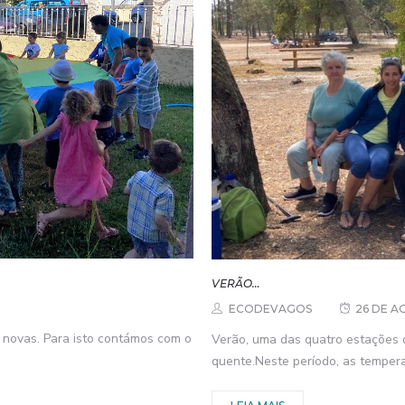
VERÃO…
ECODEVAGOS
26 DE A
s novas. Para isto contámos com o
Verão, uma das quatro estações d
quente.Neste período, as tempera