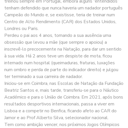
treinou sempre em Portugal, embora alguns “entendidos”
tenham defendido que nunca haveria um nadador português
Campeão do Mundo e, se existisse, teria de treinar num
Centro de Alto Rendimento (CAR) dos Estados Unidos,
Londres ou Paris.
Perdeu o pai aos 4 anos, tornando a sua ausência uma
obsessão que levou a mãe (que sempre o apoiou) a
inscrevê-lo precocemente na Natação, para dar um sentido
à sua vida. Há 2 anos teve um despiste de mota, ficou
internado num hospital (queimaduras, fraturas, luxações
num ombro e perda de parte do indicador direito) e julgou
ter terminado a sua carreira de nadador.
Iniciou-se em Coimbra, nas Escolas de Natação da Fundação
Beatriz Santos e, mais tarde, transferiu-se para o Náutico
Académico e para o União de Coimbra. Em 2021, após bons
resultados desportivos internacionais, passa a viver em
Lisboa e a competir no Benfica, ficando afeto ao CAR do
Jamor e ao Prof Alberto Silva, selecionador nacional.
Tem como ambição vencer, nos próximos Jogos Olímpicos