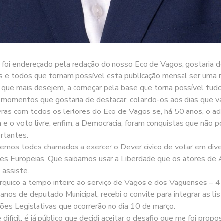
foi endereçado pela redação do nosso Eco de Vagos, gostaria de
s e todos que tornam possível esta publicação mensal ser uma r
que mais desejem, a começar pela base que torna possível tudo 
omentos que gostaria de destacar, colando-os aos dias que vam
vras com todos os leitores do Eco de Vagos se, há 50 anos, o a
a e o voto livre, enfim, a Democracia, foram conquistas que não 
rtantes.
remos todos chamados a exercer o Dever cívico de votar em dive
es Europeias. Que saibamos usar a Liberdade que os atores de 
 assiste.
árquico a tempo inteiro ao serviço de Vagos e dos Vaguenses –
os de deputado Municipal, recebi o convite para integrar as list
ões Legislativas que ocorrerão no dia 10 de março.
ifícil, é já público que decidi aceitar o desafio que me foi prop