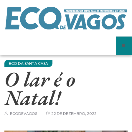
ECO DA SANTA CASA
O lar é o
Natal!
ECODEVAGOS
22 DE DEZEMBRO, 2023