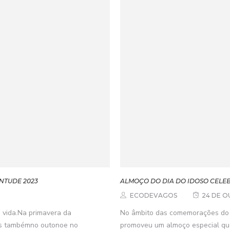
NTUDE 2023
ALMOÇO DO DIA DO IDOSO CELEB
ECODEVAGOS
24 DE O
 vida.Na primavera da
No âmbito das comemorações do D
ois tambémno outonoe no
promoveu um almoço especial que