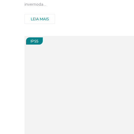
invernoda...
LEIA MAIS
IPSS