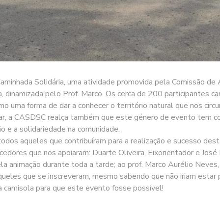
 Caminhada Solidária, uma atividade promovida pela Comissão de
, dinamizada pelo Prof. Marco. Os cerca de 200 participantes ca
 uma forma de dar a conhecer o território natural que nos circu
tar, a CASDSC realça também que este género de evento tem co
ão e a solidariedade na comunidade.
odos aqueles que contribuíram para a realização e sucesso desta 
edores que nos apoiaram: Duarte Oliveira, Eixorientador e José 
a animação durante toda a tarde; ao prof. Marco Aurélio Neves,
aqueles que se inscreveram, mesmo sabendo que não iriam estar 
camisola para que este evento fosse possível!