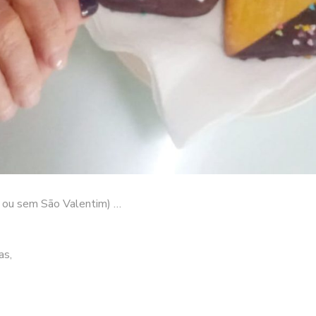
m ou sem São Valentim) …
as,