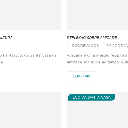
ULTURA
REFLEXÃO SOBRE AMIZADE
ECODEVAGOS
27 DE J
o Fantástico, da Santa Casa da
Amizade é uma afeição recíproca
...
amizade sobrevive ao tempo. Além
LEIA MAIS
ECO DA SANTA CASA