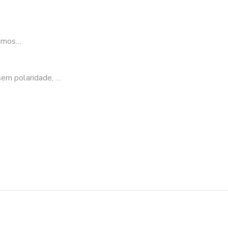
ramos…
sem polaridade, …