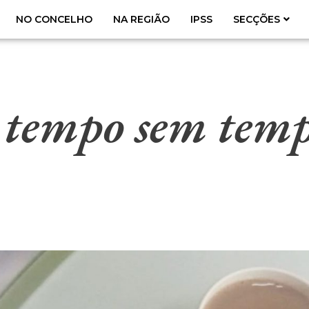
NO CONCELHO
NA REGIÃO
IPSS
SECÇÕES
empo sem tem