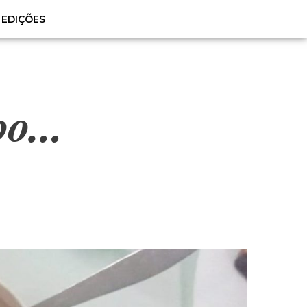
EDIÇÕES
po…