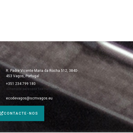
R. Padre Vicente Maria da Rocha 512, 3840-
453 Vagos, Portugal
+351 234 799 180
«Chamada para rede fixa nacional»
ecodevagos@scmvagos.eu
CONTACTE-NOS