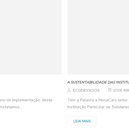
A SUSTENTABILIDADE DAS INSTI
ECODEVAGOS
21 DE M
ano de implementação, deste
Tem a Palavra a MesaCaro leitor,
nstatamos,...
Instituição Particular de Solidaried
LEIA MAIS