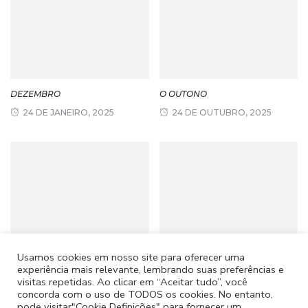
DEZEMBRO
O OUTONO
24 DE JANEIRO, 2025
24 DE OUTUBRO, 2025
NOMEAÇÃO PARA A GALA
MÊS DOS AFETOS
Usamos cookies em nosso site para oferecer uma
VAGA D’OURO – CATEGORIA
27 DE FEVEREIRO, 2023
experiência mais relevante, lembrando suas preferências e
SOCIAL
visitas repetidas. Ao clicar em “Aceitar tudo”, você
concorda com o uso de TODOS os cookies. No entanto,
21 DE MARÇO, 2025
pode visitar"Cookie Definições" para fornecer um