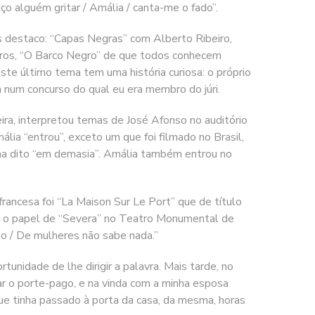
o alguém gritar / Amália / canta-me o fado”.
 destaco: “Capas Negras” com Alberto Ribeiro,
utros, “O Barco Negro” de que todos conhecem
ste último tema tem uma história curiosa: o próprio
num concurso do qual eu era membro do júri.
a, interpretou temas de José Afonso no auditório
lia “entrou”, exceto um que foi filmado no Brasil,
ha dito “em demasia”. Amália também entrou no
ncesa foi “La Maison Sur Le Port” que de título
ar o papel de “Severa” no Teatro Monumental de
to / De mulheres não sabe nada.”
idade de lhe dirigir a palavra. Mais tarde, no
r o porte-pago, e na vinda com a minha esposa
e tinha passado à porta da casa, da mesma, horas