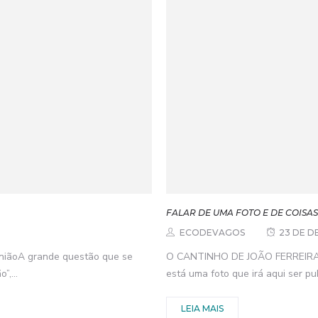
FALAR DE UMA FOTO E DE COISA
ECODEVAGOS
23 DE D
piniãoA grande questão que se
O CANTINHO DE JOÃO FERREIRA De
,...
está uma foto que irá aqui ser pub
LEIA MAIS