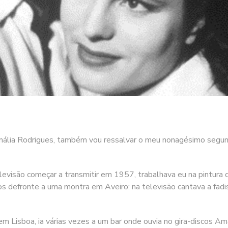
 Rodrigues, também vou ressalvar o meu nonagésimo segundo
o começar a transmitir em 1957, trabalhava eu na pintura de
s defronte a uma montra em Aveiro: na televisão cantava a fadis
a, ia várias vezes a um bar onde ouvia no gira-discos Amália