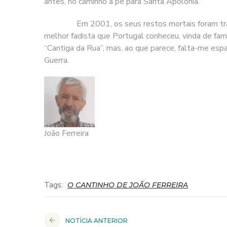
antes, no caminho a pé para Santa Apolónia.
Em 2001, os seus restos mortais foram translada
melhor fadista que Portugal conheceu, vinda de famí
“Cantiga da Rua”, mas, ao que parece, falta-me espa
Guerra.
João Ferreira
Tags:
O CANTINHO DE JOÃO FERREIRA
NOTÍCIA ANTERIOR