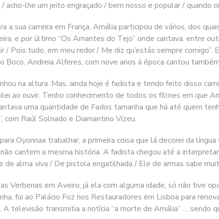
/ acho-lhe um jeito engraçado / bem nosso e popular / quando oiç
a carreira em França, Amália participou de vários, dos quais
ixeira, e por último “Os Amantes do Tejo” onde cantava, entre o
ir / Pois tudo, em meu redor / Me diz qu’estás sempre comigo”. E
do Boco, Andreia Alferes, com nove anos à época cantou também 
altura. Mas, ainda hoje é fadista e tendo feito disso carreir
ilei ao ouvir. Tenho conhecimento de todos os filmes em que Amá
a cantava uma quantidade de Fados tamanha que há até quem ten
o”, com Raúl Solnado e Diamantino Vizeu.
nax trabalhar, a primeira coisa que lá decorei da língua fra
não cantem a mesma história. A fadista chegou até a interpret
de de alma viva / De pistola engatilhada / Ele de armas sabe mui
benas em Aveiro, já ela com alguma idade, só não tive oportun
nha, fui ao Palácio Foz nos Restauradores em Lisboa para renova
 televisão transmitia a notícia “a morte de Amália” … sendo qu