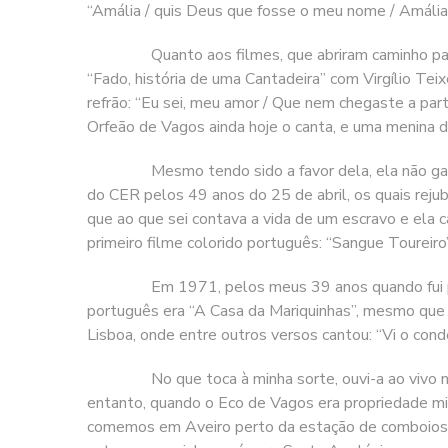
“Amália / quis Deus que fosse o meu nome / Amália 
Quanto aos filmes, que abriram caminho para a su
“Fado, história de uma Cantadeira” com Virgílio Te
refrão: “Eu sei, meu amor / Que nem chegaste a part
Orfeão de Vagos ainda hoje o canta, e uma menina 
Mesmo tendo sido a favor dela, ela não ganhou na 
do CER pelos 49 anos do 25 de abril, os quais rejub
que ao que sei contava a vida de um escravo e el
primeiro filme colorido português: “Sangue Toureir
Em 1971, pelos meus 39 anos quando fui para Oyon
português era “A Casa da Mariquinhas”, mesmo que 
Lisboa, onde entre outros versos cantou: “Vi o con
No que toca à minha sorte, ouvi-a ao vivo nas Ver
entanto, quando o Eco de Vagos era propriedade mi
comemos em Aveiro perto da estação de comboios. A