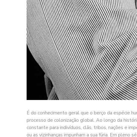
É do conhecimento geral que o berço da espécie huma
processo de colonização global. Ao longo da históri
constante para indivíduos, clãs, tribos, nações e i
ou as vizinhanças impunham a sua fúria. Em pleno s