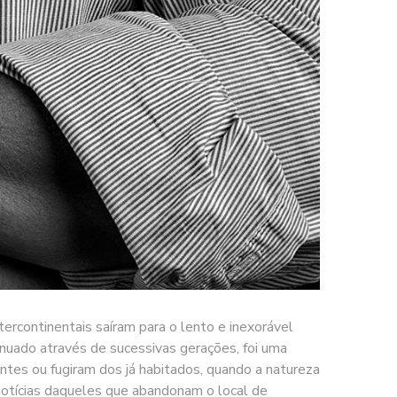
tercontinentais saíram para o lento e inexorável
tinuado através de sucessivas gerações, foi uma
antes ou fugiram dos já habitados, quando a natureza
notícias daqueles que abandonam o local de