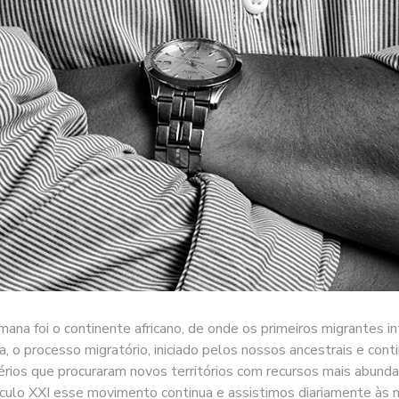
na foi o continente africano, de onde os primeiros migrantes in
a, o processo migratório, iniciado pelos nossos ancestrais e con
mpérios que procuraram novos territórios com recursos mais abund
éculo XXI esse movimento continua e assistimos diariamente às 