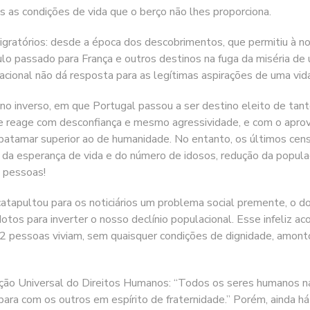
s as condições de vida que o berço não lhes proporciona.
migratórios: desde a época dos descobrimentos, que permitiu à n
lo passado para França e outros destinos na fuga da miséria de 
acional não dá resposta para as legítimas aspirações de uma vid
o inverso, em que Portugal passou a ser destino eleito de tant
de reage com desconfiança e mesmo agressividade, e com o aprov
patamar superior ao de humanidade. No entanto, os últimos cens
 da esperança de vida e do número de idosos, redução da popula
 pessoas!
apultou para os noticiários um problema social premente, o do 
dotos para inverter o nosso declínio populacional. Esse infeliz 
e 22 pessoas viviam, sem quaisquer condições de dignidade, amo
ção Universal do Direitos Humanos: “Todos os seres humanos nas
para com os outros em espírito de fraternidade.” Porém, ainda 