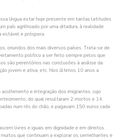
ossa língua estar hoje presente em tantas latitudes
um país agrilhoado por uma ditadura, à realidade
a estável e próspera.
os, oriundos dos mais diversos países. Trata-se de
eitamento político a ser feito sempre pelos que
os são perentórios nas conclusões à análise da
ção jovem e ativa, etc. Nos últimos 10 anos a
acolhimento e integração dos imigrantes, cujo
acontecimento, do qual resultaram 2 mortos e 14
ntoadas num rés do chão, e pagavam 150 euros cada
cem livres e iguais em dignidade e em direitos.
há muitos que continuam a explorar os semelhantes e