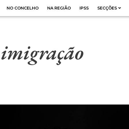
NO CONCELHO
NA REGIÃO
IPSS
SECÇÕES
 imigração